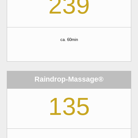
239
ca. 60min
Raindrop-Massage®
135