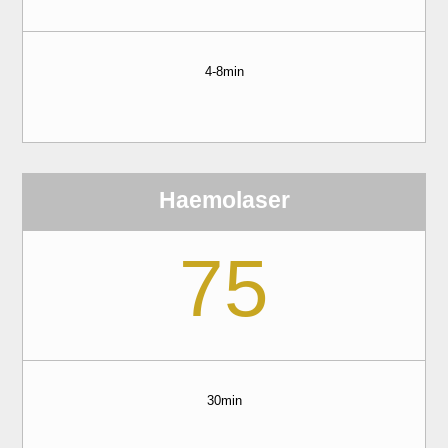
4-8min
Haemolaser
75
30min