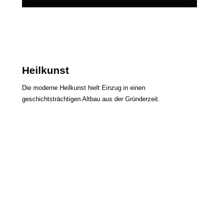
Heilkunst
Die moderne Heilkunst hielt Einzug in einen
geschichtsträchtigen Altbau aus der Gründerzeit.
Unsere Therapieräume
Weil Sonnenlicht auf Gesundheit und Gemüt einen
wesentlichen Einfluss hält, befinden sich in allen
Therapieräumen Tageslichtlampen, die trotz der benötigten
Lichtflut eine angenehme Atmosphäre schaffen.